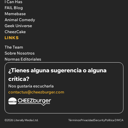
I Can Has
FAIL Blog
Memebase
Animal Comedy
Geek Universe
CheezCake
LINKS
The Team
Sobre Nosotros
Normas Editoriales
¿Tienes alguna sugerencia o alguna
crítica?
Nos gustaría escucharla
contactus@cheezburger.com
©2026 Literally Media Ltd.
Términos
Privacidad
Security
Política DMCA